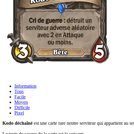
Information
Tous
Facile
Moyen
Difficile
Pixel
Kodo déchaîné
est une carte rare neutre serviteur qui appartient au se
Le texte de saveur de la carte est le suivant: