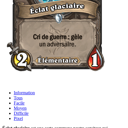
Information
Tous
Facile
Moyen
Difficile
Pixel