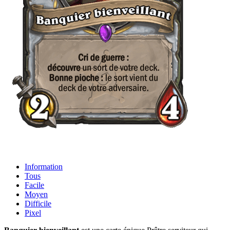
Information
Tous
Facile
Moyen
Difficile
Pixel