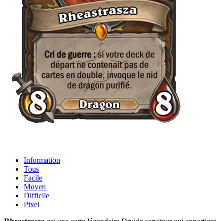
Information
Tous
Facile
Moyen
Difficile
Pixel